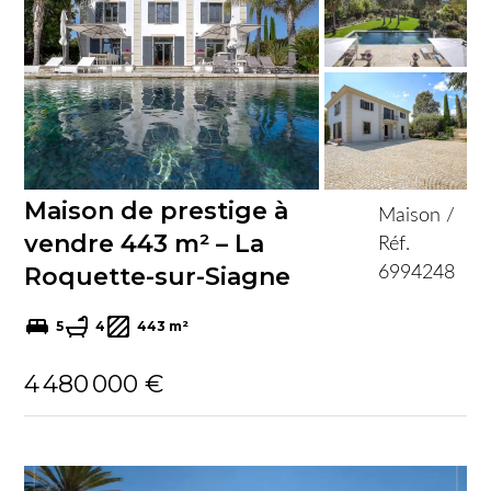
Maison de prestige à
Maison /
vendre 443 m² – La
Réf.
Roquette-sur-Siagne
6994248
5
4
443 m²
4 480 000 €