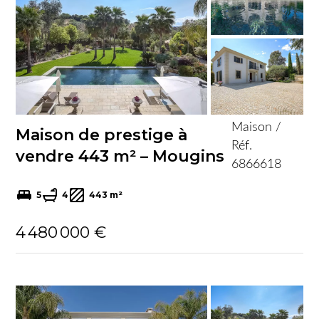
Maison /
Maison de prestige à
Réf.
vendre 443 m² – Mougins
6866618
5
4
443 m²
4 480 000 €