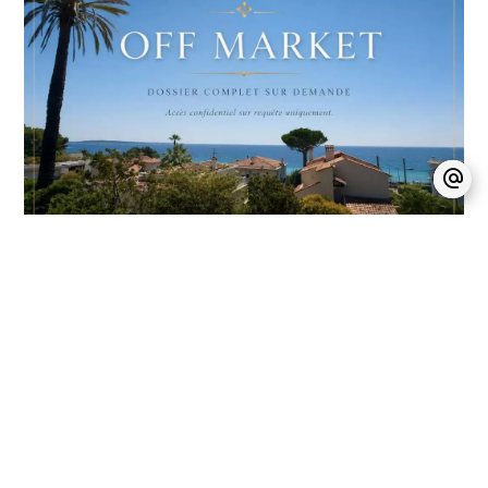
Cannes – Vue mer
exceptionnelle – À 50
Villa / Réf.
mètres des plages – Villa à
87157800
rénover avec permis de
construire purgé
243.87 m²
590 m²
2 750 000 €