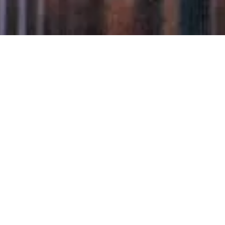
Immobilier dans l
Le Carré d’Or désigne 
d’Antibes et la Croisett
des restaurants et des 
Festivals.
LIRE LA SUITE