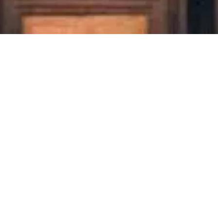
e Carré d’Or à Cannes
le cœur premium du centre de Cannes, entre la rue
e. C’est le quartier des adresses commerçantes de luxe,
appartements de prestige, à deux pas du Palais des