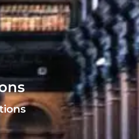
ions
tions