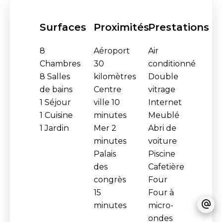
Surfaces
Proximités
Prestations
8
Aéroport
Air
Chambres
30
conditionné
8 Salles
kilomètres
Double
de bains
Centre
vitrage
1 Séjour
ville
10
Internet
1 Cuisine
minutes
Meublé
1 Jardin
Mer
2
Abri de
minutes
voiture
Palais
Piscine
des
Cafetière
congrès
Four
15
Four à
minutes
micro-
ondes