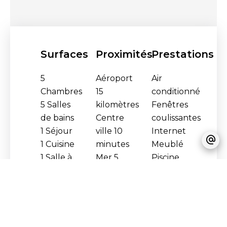
Surfaces
Proximités
Prestations
5
Aéroport
Air
Chambres
15
conditionné
5 Salles
kilomètres
Fenêtres
de bains
Centre
coulissantes
1 Séjour
ville
10
Internet
1 Cuisine
minutes
Meublé
1 Salle à
Mer
5
Piscine
manger
minutes
Cafetière
1
Fer à
Terrasse
repasser
Four
Four à