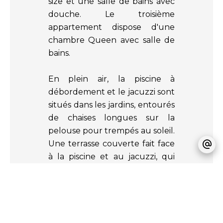
size et une salle de bains avec
douche. Le troisième
appartement dispose d'une
chambre Queen avec salle de
bains.
En plein air, la piscine à
débordement et le jacuzzi sont
situés dans les jardins, entourés
de chaises longues sur la
pelouse pour trempés au soleil.
Une terrasse couverte fait face
à la piscine et au jacuzzi, qui
sont bordés d'un pool house
avec barbecue à gaz, douche
et w/c, et des repas en plein air
pour dix personnes.