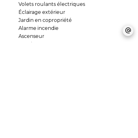
Volets roulants électriques
Éclairage extérieur
Jardin en copropriété
Alarme incendie
Ascenseur
Concierge
Fibre optique
Coffre-fort
Digicode
Gardien
Portail électrique
Porte blindée
Vidéophone
Piscine en copropriété